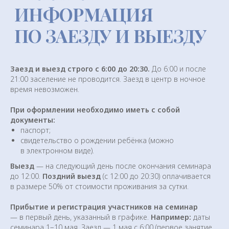
Заезд и выезд строго с 6:00 до 20:30.
До 6:00 и после
ОТЗЫВЫ
21:00 заселение не проводится. Заезд в центр в ночное
время невозможен.
УЧАСТНИКОВ
При оформлении необходимо иметь с собой
документы:
паспорт;
свидетельство о рождении ребёнка (можно
в электронном виде).
Выезд
— на следующий день после окончания семинара
до 12:00.
Поздний выезд
(с 12:00 до 20:30) оплачивается
в размере 50% от стоимости проживания за сутки.
Прибытие и регистрация участников на семинар
— в первый день, указанный в графике.
Например:
даты
семинара 1−10 мая. Заезд — 1 мая с 6:00 (первое занятие