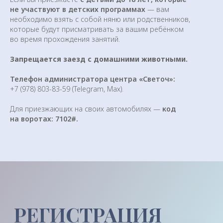
не участвуют в детских программах
— вам
Это уникальное место, природный
необходимо взять с собой няню или родственников,
заповедник силы с чистейшим
которые будут присматривать за вашим ребёнком
горным воздухом, наполненным
во время прохождения занятий.
ароматами крымского разнотравья
и звуками живой природы.
Запрещается заезд с домашними животными.
Телефон администратора центра «Светоч»:
+7 (978) 803-83-59 (Telegram, Мах).
Для приезжающих на своих автомобилях —
код
на воротах: 7102#.
Регистрация
Расписание семинаров
О центре
Как добраться
Договор-оферта