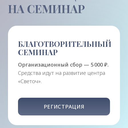
Политика конфиденциальности
Связаться с менеджером
8 800 775 51 20
+7 978 793 09 82
+7 978 793 09 82
Ретритный центр доктора Синельникова
ИП Синельников В. В.
ОГРНИП 314910228100304
ИНН 910200136560
v-sinelnikov@mail.ru
Присоединяйтесь к нам в социальных сетях