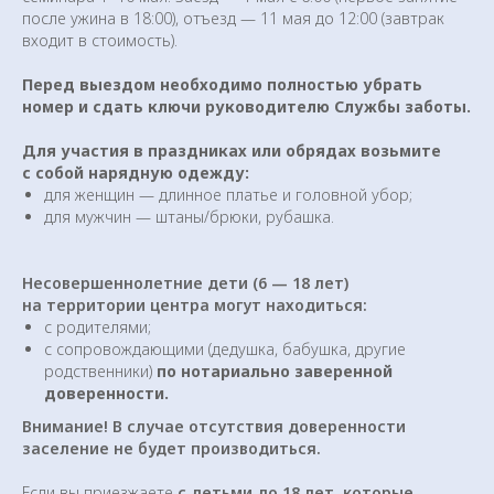
после ужина в 18:00), отъезд — 11 мая до 12:00 (завтрак
входит в стоимость).
МЕСТО ПРОВЕДЕНИЯ
Перед выездом необходимо полностью убрать
номер и сдать ключи руководителю Службы заботы.
СЕМИНАРА
Для участия в праздниках или обрядах возьмите
Центр «Светоч» расположен
с собой нарядную одежду:
недалеко от моря в живописной
для женщин — длинное платье и головной убор;
долине горной реки Ускут
для мужчин — штаны/брюки, рубашка.
в окружении величественных гор,
напоминающих пирамиды.
Несовершеннолетние дети (6 — 18 лет)
на территории центра могут находиться:
с родителями;
с сопровождающими (дедушка, бабушка, другие
родственники)
по нотариально заверенной
доверенности.
Внимание! В случае отсутствия доверенности
заселение не будет производиться.
Если вы приезжаете
с детьми до 18 лет, которые