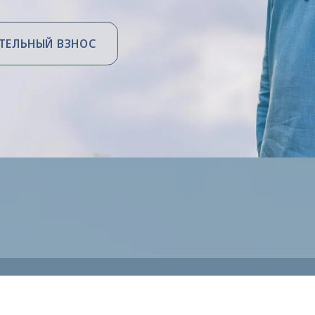
ЫЙ ВЗНОС
т «Духовные чтения»
— это возможность уделить
зическому и духовному развитию, на более глубоко
тать внутренние проблемы и гармонизировать все