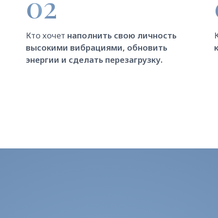
БУДЕТ НА СЕМИНАРЕ
ная утренняя практика, в которую входят: молитва
тствие Солнцу, физические и энергетические
ения, релаксация и медитация
ие священных писаний