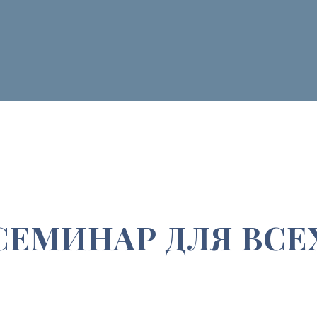
МИНАР ДЛЯ ВСЕХ
02
03
Кто хочет
наполнить свою личность
Кто хочет
пос
высокими вибрациями, обновить
к единству и
энергии и сделать перезагрузку.