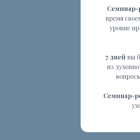
7 дней
вы будете
из духовной лит
вопросы и на
Семинар-ретрит
уходяще