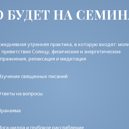
 на вопросы
ма
дра и глубокое расслабление
е пение. Славицы и мантры