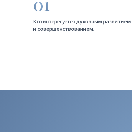
ЧТО 
✓
Ежеднев
и приве
упражн
✓
Изучен