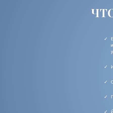
✓
Ответы
✓
Праная
✓
Йога-ни
✓
Духовно