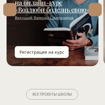
в Школе здоровья
и радости
Ретритный центр
«Светоч»
Пространство силы для внутренней
трансформации и вдохновения в самом
сердце Крыма.
Семинары
Ретриты
Праздники