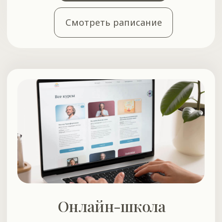
Мастер Трансформации
Образовательная программа для
профессионалов от доктора Валерия
Синельникова.
Повышение квалификации
Новая профессия
Диплом установленного образца
9 месяцев
800 часов
Перейти на сайт