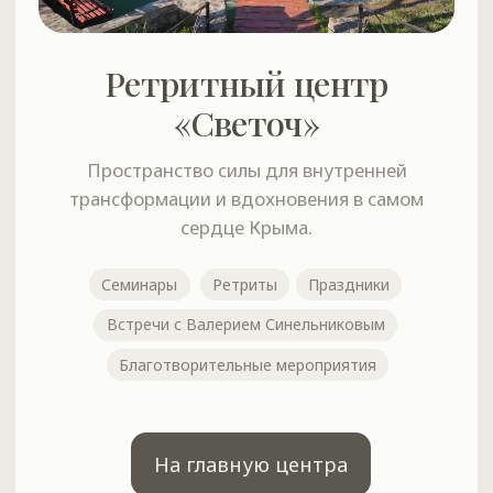
Международное дистанционное обучение.
Авторские методики Валерия Синельникова
для позитивных изменений в жизни.
Онлайн-курсы
Индивидуальные консультации
Видеокурсы
Вебинары
Домашние ретриты
Терапевтические группы
Воскресная медитация
На сайт онлайн-школы