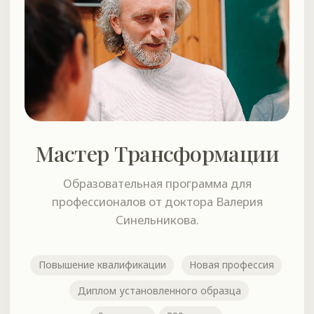
Индивидульные
консультации
Психологическая помощь
сертифицированных консультантов Школы
здоровья и радости по методам доктора
Валерия Синельникова.
# болезни тела
# зависимости
# конфликты
# родовые программы
# предназначение
# страхи и фобии
# финансы и карьера
# личностный рост
# детские болезни
Выбрать психолога