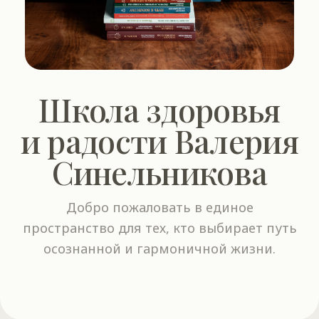
и радости Валерия
Синельникова
Добро пожаловать в единое
пространство для тех, кто выбирает путь
осознанной и гармоничной жизни.
Акутальные
события
Каждое воскре
8:00 мск