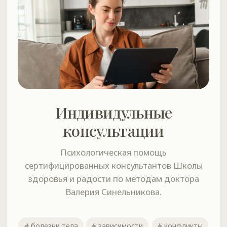
+7 978 793 09 82
+7 978 793 09 82
Ретритный центр доктора Синельникова
ИП Синельников В. В.
ОГРНИП 314910228100304
ИНН 910200136560
v-sinelnikov@mail.ru
Присоединяйтесь к нам в социальных сетях