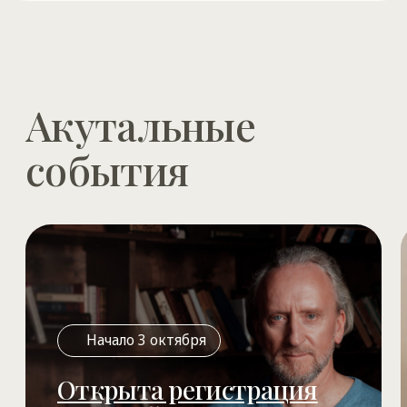
Начало 3 октября
Совместна
медитация 
Открыта регистрация
пространст
на онлайн-курс
гармонии и
«Возлюби болезнь свою»
Ведущий: Валерий
Ведущий: Валерий Синельников
Записаться
Регистрация на курс
ВСЕ ПРОЕКТЫ ШКОЛЫ
Начните путь
трансформации