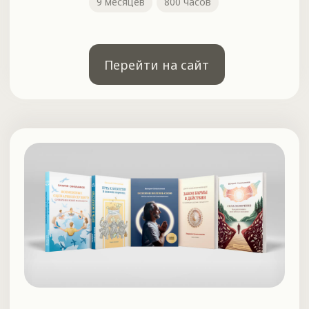
Воскресная медитация
Создаём пространство любви и красоты вместе
с Валерием Синельниковым на еженедельной
медитации.
каждое воскресенье
в 8:00 мск
вход свободный
Присоединиться