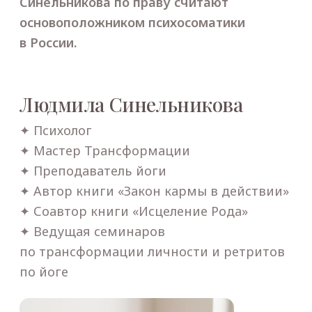
Регистрация
на семинар-
тренинг
200 000 ₸
Участие в 2-дневном семинаре
Ведут лично авторы метода
Разбор ситуаций участников
Автограф- и фотосессия
с ведущими
Кофе-брейк
Обед
Регистрация
Работа мессенджера WhatsApp*
на территории РФ может быть частично