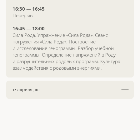
Программа
16:30 — 16:45
Ведущие
Перерыв.
Место проведения
16:45 — 18:00
Сила Рода. Упражнение «Сила Рода». Сеанс
Регистрация
погружения «Сила Рода». Построение
и исследование генограммы. Разбор учебной
Договор-оферта
генограммы. Определение напряжений в Роду
Политика конфиденциальности
и разрушительных родовых программ. Культура
взаимодействия с родовыми энергиями.
ИП Синельников В. В.
ОГРНИП 314910228100304
ИНН 910200136560
12 апреля, вс
v-sinelnikov@mail.ru
Присоединяйтесь к нам в социальных сетях
* Принадлежит компании Meta Platforms Inc.,