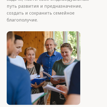
раскроют каждый вопрос
и разберут
конкретные
ситуации
участников
Ведущие
семинара-
тренинга