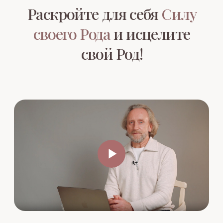
Cеминар, меняющий
судьбу Рода
16 часов практики
Проводят
Валерий и Людмила
Синельниковы