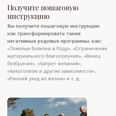
Валерий Синельников
Доктор-психотерапевт, гомеопат, автор
книг и уникальных по простоте
и эффективности психологических
методик, которые помогли тысячам
людей вернуть здоровье, повысить
благосостояние, познать радость жизни.
Мастер йоги трансформации сознания.
Академик Международной Славянской
Академии (МСА). Основатель Школы
здоровья и радости и учебно-
оздоровительного этнокультурного
центра «Светоч».