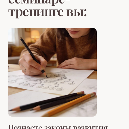
Вы получите пошаговую инструкцию
как трансформировать такие
негативные родовые программы, как:
«Тяжёлые болезни в Роду», «Ограничение
материального благополучия», «Венец
безбрачия», «Запрет желаний»,
«Алкоголизм и другие зависимости»,
«Ранний уход из жизни» и т. д.