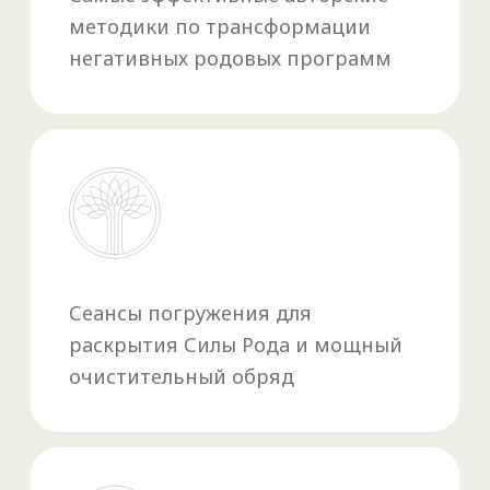
Познаете законы развития
и Силу своего Рода
Составите план действий,
по которому
в дальнейшем поведёте свой Род
к благополучию и процветанию.
Каждый
участник семинара составит
генограмму своего Рода и получит
возможность переписать свой родовой
сценарий,
заложив в него новые
созидательные программы счастья
и здоровья, и передать это своим
потомкам.