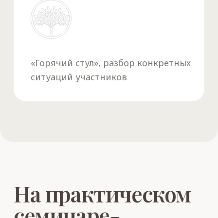
Изучая законы, по которым развивается
Род, вы сможете осознать свои родовые
задачи, найти свой индивидуальный
путь развития и предназначение,
создать и сохранить семейное
благополучие.
Получите пошаговую
инструкцию