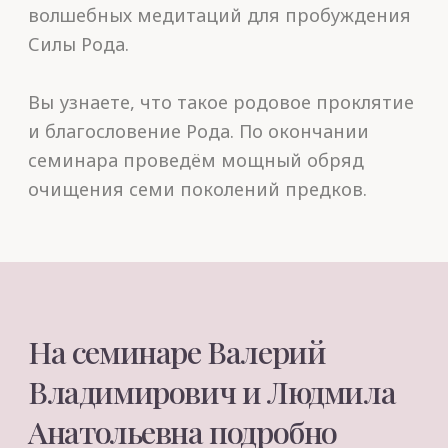
Валерий и Людмила Синельниковы
—
авторы многочисленных книг
по духовному развитию
и самосовершенствованию, ведущие
авторских семинаров и ретритов.
Программа
семинара-
тренинга