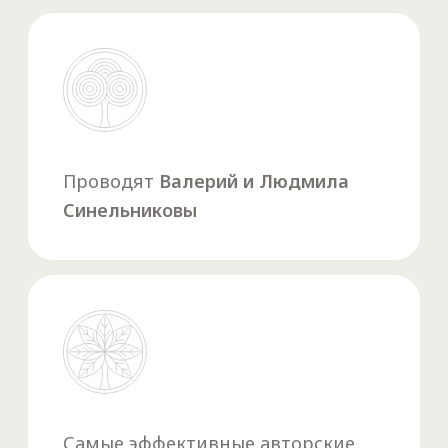
«Горячий стул», разбор конкретных
ситуаций участников
На практическом
семинаре-
тренинге вы: