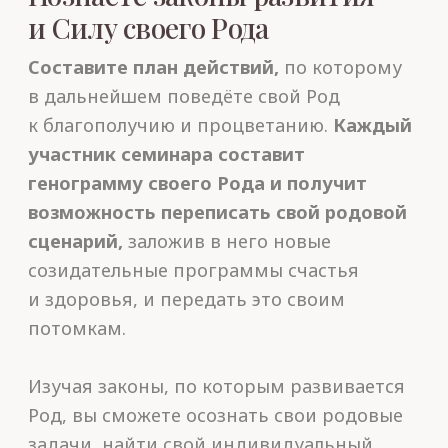
Гармонизируете
отношения в Роду
Вы научитесь гармонизировать
отношения в Роду: с родителями
и детьми. Разберём конкретные
жизненные ситуации. Сделаем несколько
волшебных медитаций для пробуждения
Силы Рода.
Вы узнаете, что такое родовое проклятие
и благословение Рода. По окончании
семинара проведём мощный обряд
очищения семи поколений предков.
На семинаре Валерий
Владимирович и Людмила
Анатольевна подробно