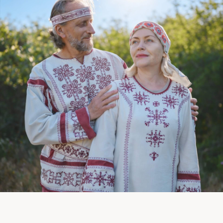
Раскройте для себя
Силу
своего Рода
и исцелите
свой Род!