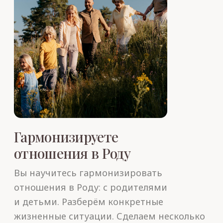
Его книги изданы на 22 языках и с 1999
года пользуются спросом читателей
в разных странах мира.
Доктора Валерия
Синельникова по праву считают
основоположником психосоматики
в России.
Людмила Синельникова
✦ Психолог
✦ Мастер Трансформации
✦ Преподаватель йоги
✦ Автор книги «Закон кармы в действии»
✦ Соавтор книги «Исцеление Рода»
✦ Ведущая семинаров
по трансформации личности и ретритов
по йоге