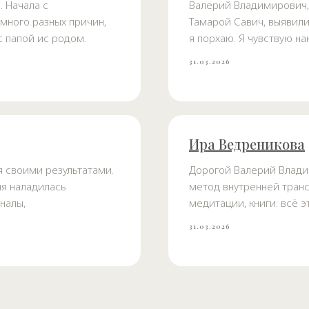
. Начала с
Валерий Владимирович, 
 много разных причин,
Тамарой Савич, выявили
с папой ис родом.
я порхаю. Я чувствую на
31.03.2026
Ира Ведреникова
 своими результатами.
Дорогой Валерий Владим
ня наладилась
метод внутренней транс
налы,
медитации, книги: всё э
31.03.2026