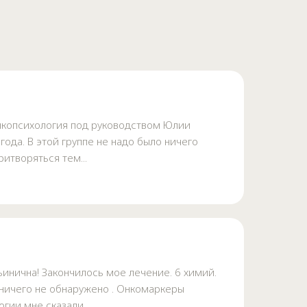
Онкопсихология под руководством Юлии
ода. В этой группе не надо было ничего
итворяться тем...
ьинична! Закончилось мое лечение. 6 химий.
 ничего не обнаружено . Онкомаркеры
гии мне сказали...