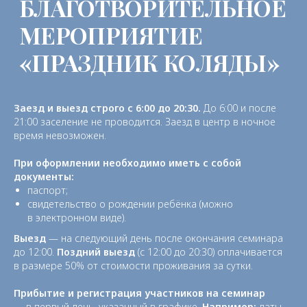
Заезд и выезд строго с 6:00 до 20:30.
До 6:00 и после
21:00 заселение не проводится. Заезд в центр в ночное
время невозможен.
При оформлении необходимо иметь с собой
документы:
паспорт;
свидетельство о рождении ребёнка (можно
в электронном виде).
МЕСТО ПРОВЕДЕНИЯ
Выезд
— на следующий день после окончания семинара
СЕМИНАРА
до 12:00.
Поздний выезд
(с 12:00 до 20:30) оплачивается
в размере 50% от стоимости проживания за сутки.
Центр «Светоч» расположен
недалеко от моря в живописной
Прибытие и регистрация участников на семинар
долине горной реки Ускут
— в первый день, указанный в графике.
Например:
даты