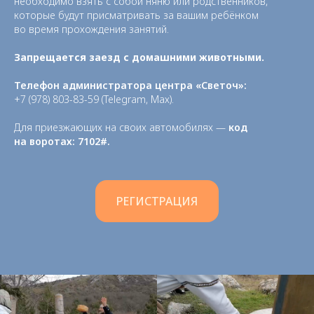
необходимо взять с собой няню или родственников,
которые будут присматривать за вашим ребёнком
во время прохождения занятий.
Запрещается заезд с домашними животными.
Телефон администратора центра «Светоч»:
+7 (978) 803-83-59 (Telegram, Мах).
Регистрация
Для приезжающих на своих автомобилях —
код
Расписание семинаров
на воротах: 7102#.
О центре
Как добраться
Договор-оферта
Политика конфиденциальности
РЕГИСТРАЦИЯ
Связаться с менеджером
8 800 775 51 20
+7 978 793 09 82