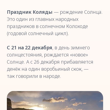
С 21 по 26 декабря — время Коляды.
Это особое время, время «огненного
перехода». Космическое завершение
одного цикла и подготовка к другому.
Время подведения итогов и составления
планов на следующий год.
В ходе праздничного обряда добывают
живой огонь без помощи спичек
и от него огня зажигают центральный
костёр. Огонь, который поддерживают
люди на Земле, помогает родиться
младенцу-Коляде.