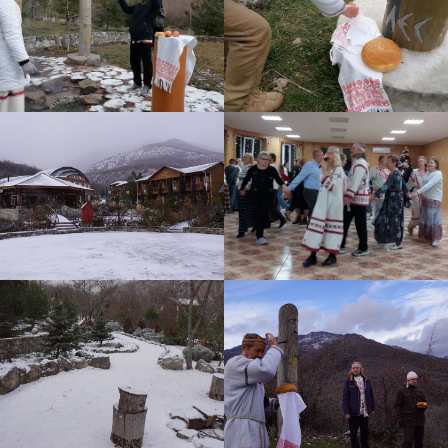
+7 978 793 09 82
Ретритный центр доктора Синельникова
ИП Синельников В. В.
ОГРНИП 314910228100304
ИНН 910200136560
v-sinelnikov@mail.ru
Присоединяйтесь к нам в социальных сетях