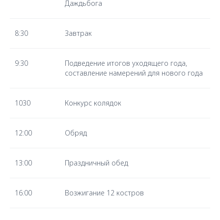
Даждьбога
Академик Международной Славянской
Академии (МСА). Основатель Школы
Здоровья и Радости и учебно-
8:30
Завтрак
оздоровительного этнокультурного
центра «Светоч».
9:30
Подведение итогов уходящего года,
составление намерений для нового года
1030
Конкурс колядок
12:00
Обряд
13:00
Праздничный обед
Людмила Синельникова
16:00
Возжигание 12 костров
Психолог-консультант
Мастер Трансформации
Автор и ведущая женских