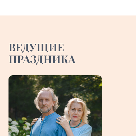
и углублённых семинаров
Преподаватель хатха-йоги
Соавтор книги «Исцеление рода»
Специалист по методам естественного
оздоровления организма
РЕГИСТРАЦИЯ НА
БЛАГОТВОРИТЕЛЬНОЕ
МЕРОПРИЯТИЕ
«ПРАЗДНИК КОЛЯДЫ»