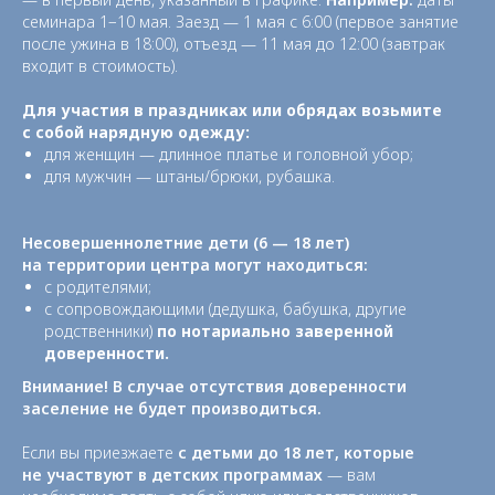
в окружении величественных гор,
семинара 1−10 мая. Заезд — 1 мая с 6:00 (первое занятие
напоминающих пирамиды.
после ужина в 18:00), отъезд — 11 мая до 12:00 (завтрак
входит в стоимость).
Для участия в праздниках или обрядах возьмите
с собой нарядную одежду:
для женщин — длинное платье и головной убор;
для мужчин — штаны/брюки, рубашка.
Несовершеннолетние дети (6 — 18 лет)
на территории центра могут находиться:
с родителями;
Это уникальное место, природный
с сопровождающими (дедушка, бабушка, другие
заповедник силы с чистейшим
родственники)
по нотариально заверенной
горным воздухом, наполненным
доверенности.
ароматами крымского разнотравья
Внимание! В случае отсутствия доверенности
и звуками живой природы.
заселение не будет производиться.
Если вы приезжаете
с детьми до 18 лет, которые
не участвуют в детских программах
— вам