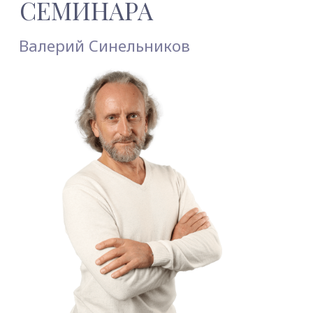
Оплата за семинар вносится
в размере 100%
до начала
семинара.
Возможна
предоплата 30%
(гарантия
бронирования места),
оставшиеся 70% вносятся
за 1 месяц до семинара.
Дополнительно оплачивается
проживание и питание (оплата
вносится по прибытию в центр
«Светоч» наличными или
картой)
РЕГИСТРАЦИЯ