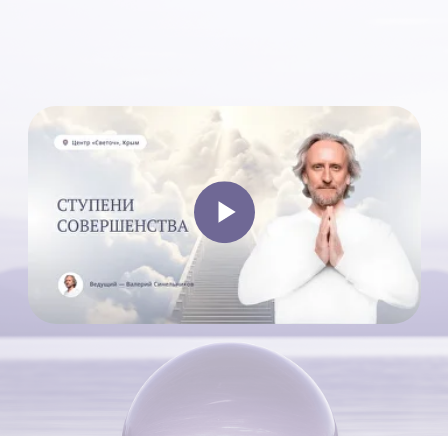
ЧТО БУДЕТ
НА СЕМИНАРЕ
ОСНОВНЫЕ ТЕМЫ:
Главные принципы исцеления.
Создание своей программы
1
оздоровления и развития.
Исцеление любовью. Открытие
своего сердца.
Постижение своей истинной
природы и природы окружающего
мира, законов Мироздания
и раскрытие своего
предназначения. Карта
2
жизненного пути. Выход на новый
уровень развития. Освобождение
от ложного Эго.