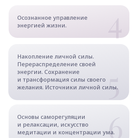
3
благосостояния. Три главных
принципа взаимодействия
с финансовым потоком.
4
Жизнь семьи в благости.
9 шагов к истинной и безусловной
любви.
Великий переход. Что ожидает нас
5
в будущем: конец Света или конец
тьмы. Сотворение новой реальности.
ПРАКТИКИ
И УПРАЖНЕНИЯ:
Духовно-энергетические