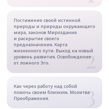
ДОПОЛНИТЕЛЬНЫЕ ТЕМЫ:
Как творить намерения совместно
и в гармонии с окружающим
миром. Соединение духовного
и материального уровней. Как
1
сделать так, чтобы намерение
не встречало препятствий на пути
воплощения.
2
Раскрытие своей интуиции,
внутреннего видения. Глубинная
работа с образами и энергиями.
Законы успеха и процветания.
Использование духовных технологий
для увеличения материального