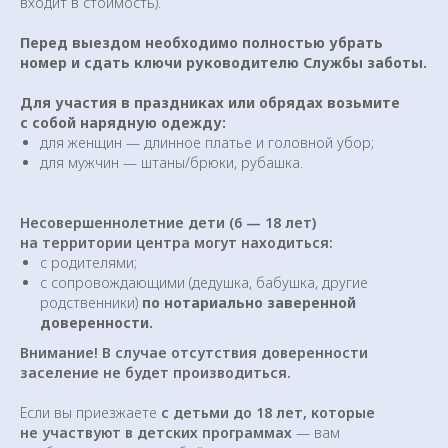
входит в стоимость).
Договор-оферта
Политика конфиденциальности
Перед выездом необходимо полностью убрать
номер и сдать ключи руководителю Службы заботы.
Связаться с менеджером
Для участия в праздниках или обрядах возьмите
8 800 775 51 20
с собой нарядную одежду:
для женщин — длинное платье и головной убор;
+7 978 793 09 82
для мужчин — штаны/брюки, рубашка.
+7 978 793 09 82
Несовершеннолетние дети (6 — 18 лет)
на территории центра могут находиться:
с родителями;
Ретритный центр доктора Синельникова
с сопровождающими (дедушка, бабушка, другие
ИП Синельников В. В.
родственники)
по нотариально заверенной
ОГРНИП 314910228100304
доверенности.
ИНН 910200136560
Внимание! В случае отсутствия доверенности
v-sinelnikov@mail.ru
заселение не будет производиться.
Если вы приезжаете
с детьми до 18 лет, которые
Присоединяйтесь к нам в социальных сетях
не участвуют в детских программах
— вам