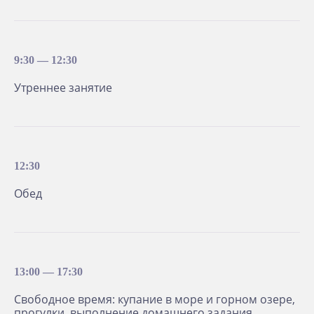
Доктора Валерия Синельникова
по праву считают основоположником
психосоматики в России.
9:30 — 12:30
Утреннее занятие
ВАЖНАЯ
12:30
ИНФОРМАЦИЯ
Обед
ПО ЗАЕЗДУ И ВЫЕЗДУ
13:00 — 17:30
Свободное время: купание в море и горном озере,
прогулки, выполнение домашнего задания