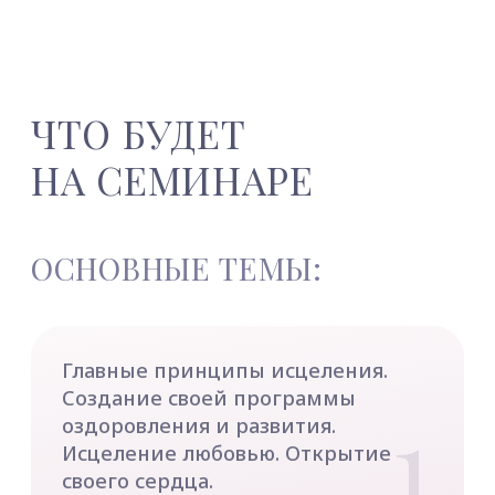
3
Как через работу над собой
помочь своим близким. Молитва
Преображения.
4
Осознанное управление
энергией жизни.
Накопление личной силы.
Перераспределение своей
5
энергии. Сохранение
и трансформация силы своего
желания. Источники личной силы.
6
Основы саморегуляции
и релаксации, искусство
медитации и концентрации ума.