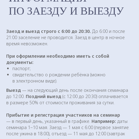
Это уникальное место, природный
заповедник силы с чистейшим
горным воздухом, наполненным
ароматами крымского разнотравья
Заезд и выезд строго с 6:00 до 20:30.
До 6:00 и после
и звуками живой природы.
21:00 заселение не проводится. Заезд в центр в ночное
время невозможен.
При оформлении необходимо иметь с собой
документы:
паспорт;
свидетельство о рождении ребёнка (можно
в электронном виде).
Выезд
— на следующий день после окончания семинара
до 12:00.
Поздний выезд
(с 12:00 до 20:30) оплачивается
в размере 50% от стоимости проживания за сутки.
Регистрация
Прибытие и регистрация участников на семинар
Расписание семинаров
— в первый день, указанный в графике.
Например:
даты
О центре
семинара 1−10 мая. Заезд — 1 мая с 6:00 (первое занятие
после ужина в 18:00), отъезд — 11 мая до 12:00 (завтрак
Как добраться