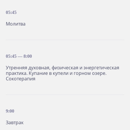
05:45
Молитва
Доктор-психотерапевт со стажем
практики более 30 лет, гомеопат.
Основатель Школы здоровья
и радости и учебно-оздоровительного
05:45 — 8:00
этнокультурного центра «Светоч».
Мастер йоги трансформации
Утренняя духовная, физическая и энергетическая
сознания.
практика. Купание в купели и горном озере.
Академик Международной
Сокотерапия
Славянской Академии (МСА).
Автор книг и уникальных по простоте
и эффективности психологических
методик, которые помогли тысячам
людей вернуть здоровье, повысить
9:00
благосостояние и познать радость
жизни. Его книги изданы на 22 языках
Завтрак
и с 1999 года пользуются спросом
читателей в разных странах мира.