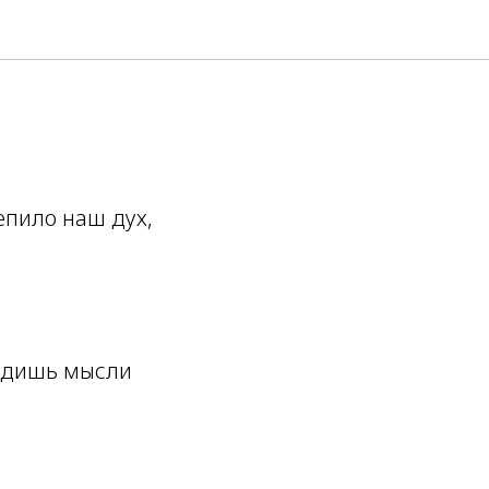
епило наш дух,
водишь мысли