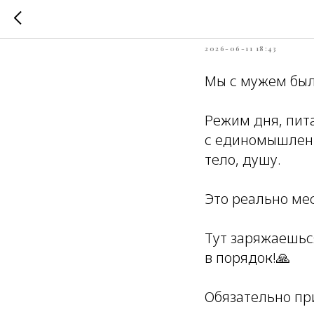
Оксана 
2026-06-11 18:43
Мы с мужем были
Режим дня, пит
с единомышленн
тело, душу.
Это реально ме
Тут заряжаешьс
в порядок!🙏
Обязательно пр