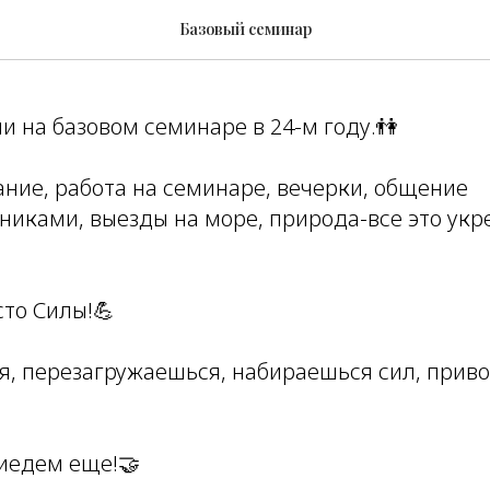
Бурым
Базовый семинар
 на базовом семинаре в 24-м году.👫
ание, работа на семинаре, вечерки, общение
иками, выезды на море, природа-все это укр
сто Силы!💪
я, перезагружаешься, набираешься сил, при
иедем еще!🤝