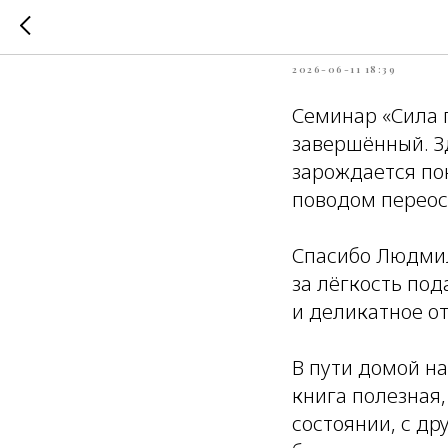
Ольга
2026-06-11 18:39
Семинар «Сила 
завершённый. З
зарождается по
поводом переос
Спасибо Людмил
за лёгкость по
и деликатное о
В пути домой н
книга полезная,
состоянии, с д