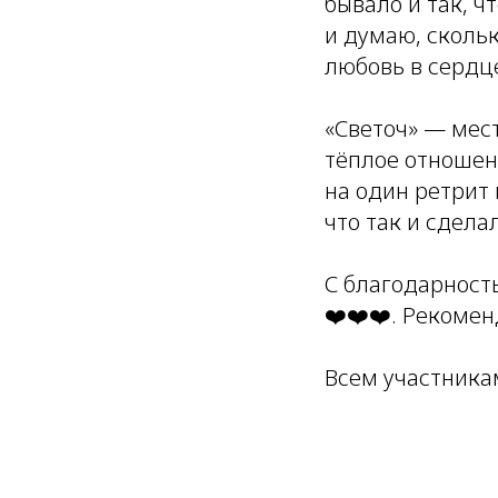
бывало и так, ч
и думаю, сколь
любовь в сердце
«Светоч» — мес
тёплое отношени
на один ретрит 
что так и сделал
С благодарност
❤️❤️❤️. Рекомен
Всем участника