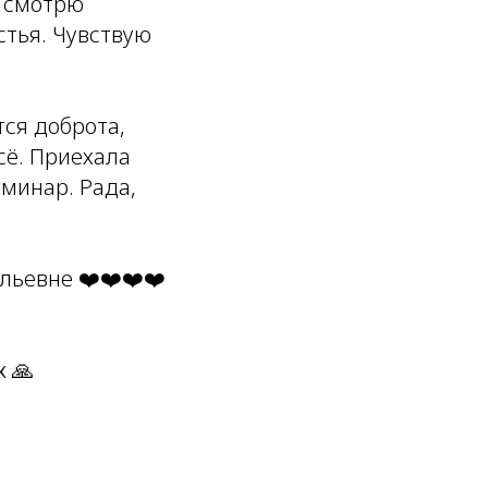
я смотрю
стья. Чувствую
тся доброта,
сё. Приехала
еминар. Рада,
ьевне ❤️❤️❤️❤️
 🙏