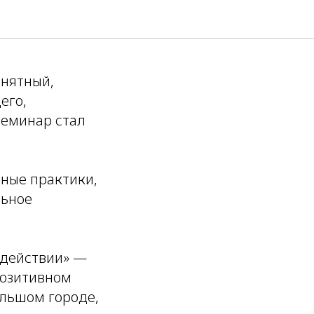
онятный,
его,
семинар стал
ные практики,
льное
 действии» —
позитивном
ольшом городе,