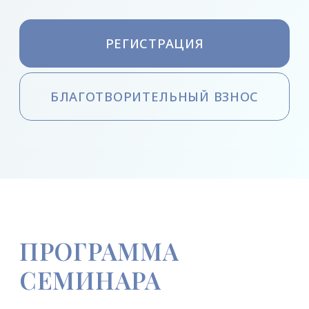
ПРОГРАММА
СЕМИНАРА
Продолжение знакомства
с мудростью Вед.
Духовные практики, медитации
и аутотренинги.
Физические практики, которые
повысят вашу энергетику.
Утренняя совместная молитва.
Походы по местам Силы, песни
у костра и хороводы.