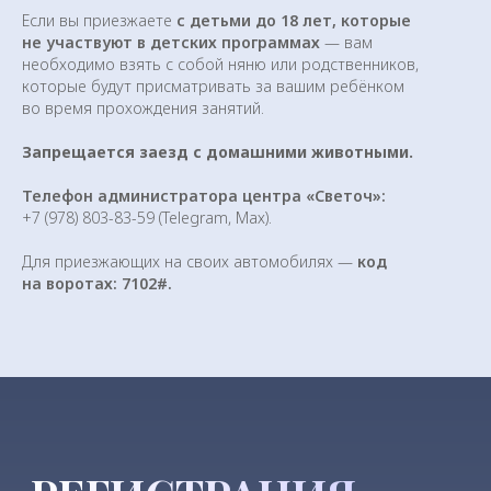
долине горной реки Ускут
Если вы приезжаете
с детьми до 18 лет, которые
в окружении величественных гор,
не участвуют в детских программах
— вам
напоминающих пирамиды.
необходимо взять с собой няню или родственников,
которые будут присматривать за вашим ребёнком
во время прохождения занятий.
Запрещается заезд с домашними животными.
Телефон администратора центра «Светоч»:
+7 (978) 803-83-59 (Telegram, Мах).
Для приезжающих на своих автомобилях —
код
на воротах: 7102#.
Это уникальное место, природный
заповедник силы с чистейшим
горным воздухом, наполненным
ароматами крымского разнотравья
и звуками живой природы.