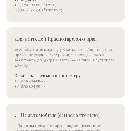
+7 (978) 793-09-82 (МТС)
8 800 775-51-20 (бесплатно)
Для жителей Краснодарского края
🚌 Автобусом по маршруту Краснодар — Алушта до пос.
Учебно-оздоровительный этнокультурный центр Светоч
Оздоровительный центр в Республике Крым
Приветное (Алуштинский район) — выход на трассе
Турбаза в Республике Крым
🚕 От трассы до центра «Светоч» — на такси (в пути около
20 минут)
Заказать такси можно по номеру:
+7 (978) 804-08-39
+7 (978) 804-09-17
🚗 На автомобиле (самостоятельно)
Обязательно укажите адрес в Яндекс. Навигаторе: