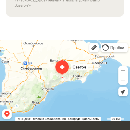
«Учебно-оздоровительный этнокультурный центр
„Светоч“»