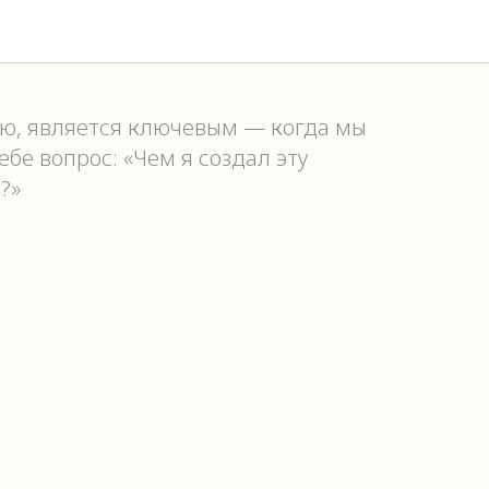
целения Татьяны
аю, является ключевым — когда мы
бе вопрос: «Чем я создал эту
?»