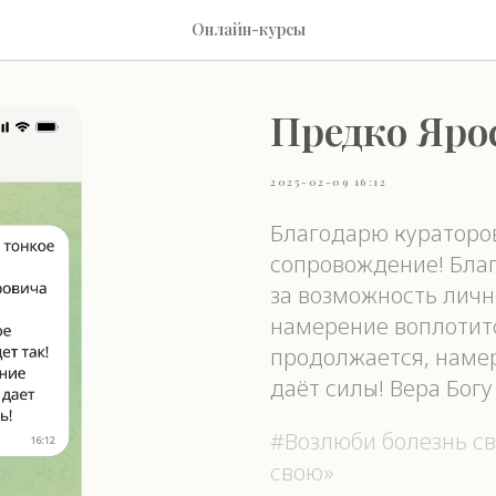
Онлайн-курсы
Предко Яро
2025-02-09 16:12
Благодарю кураторов
сопровождение! Бла
за возможность личн
намерение воплотитс
продолжается, наме
даёт силы! Вера Богу
#Возлюби болезнь с
свою»