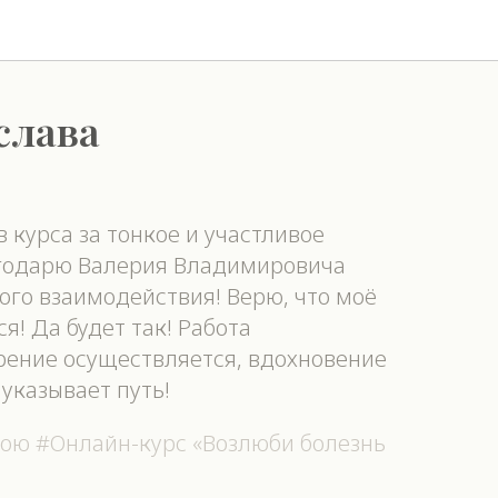
слава
 курса за тонкое и участливое
годарю Валерия Владимировича
ого взаимодействия! Верю, что моё
я! Да будет так! Работа
рение осуществляется, вдохновение
 указывает путь!
вою #Онлайн-курс «Возлюби болезнь