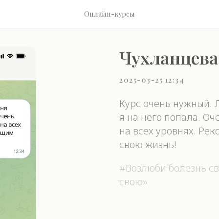
Онлайн-курсы
Чухланцева
2025-03-25 12:34
Курс очень нужный. 
я на него попала. О
на всех уровнях. Р
свою жизнь!
#Возлюби болезнь с
свою»