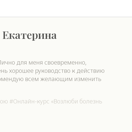
 Екатерина
Лично для меня своевременно,
чень хорошее руководство к действию
екомендую всем желающим изменить
вою #Онлайн-курс «Возлюби болезнь